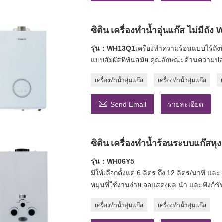
ซิติน เครื่องทำน้ำอุ่นแก๊ส ไม่มี
รุ่น：WH13Q1
เครื่องทำความร้อนแบบไร้ถังท
แบบสัมผัสที่ทันสมัย ​​คุณลักษณะด้านความป
เครื่องทำน้ำอุ่นแก๊ส
เครื่องทำน้ำอุ่นแก๊ส

Send Email
รายละเอียด
ซิติน เครื่องทำน้ำร้อนระบบแก๊สห
รุ่น：WH06Y5
มีให้เลือกตั้งแต่ 6 ลิตร ถึง 12 ลิตร/นาที 
หมุนที่ใช้งานง่าย จอแสดงผล นำ และฟังก์ชันค
เครื่องทำน้ำอุ่นแก๊ส
เครื่องทำน้ำอุ่นแก๊ส