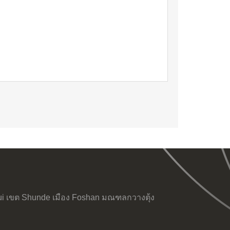
ui เขต Shunde เมือง Foshan มณฑลกวางตุ้ง