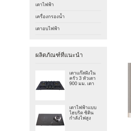
เตาไฟฟ้า
เครื่องกรองน้ำ
เตาอบไฟฟ้า
ผลิตภัณฑ์ที่แนะนำ
เตาแก๊สฝังใน
ครัว 3 หัวเตา
900 มม. เตา
แก๊สกระจก
นิรภัย GB903A
เตาไฟฟ้าแบบ
ไฮบริด ซิติน
กำลังไฟสูง
2,000 วัตต์
พร้อมเตาแก๊ส