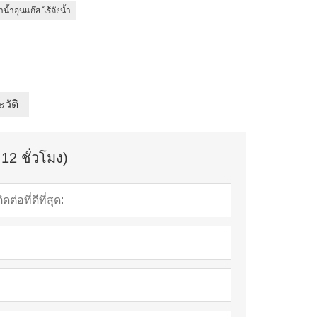
ำน้ำอุ่นแก๊ส ไร้ถังน้ำ
วัติ
12 ชั่วโมง)