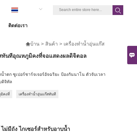
ภาษาไทย
ติดต่อเรา

บ้าน
>
สินค้า
>
เครื่องทำน้ำอุ่นแก๊ส

ก๊สทันทีอุณหภูมิคงที่จอแสดงผลดิจิตอล
างน้ำตก ซูเปอร์ชาร์จเจอร์อัจฉริยะ ป้องกันนาโน ตัวจับเวลา
ดิจิทัล
มิคงที่
เครื่องทำน้ำอุ่นแก๊สทันที
ี ไม่มีถัง ไกเซอร์สำหรับอาบน้ำ