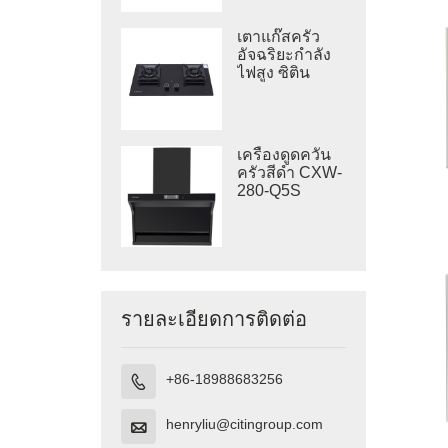
4.5 กิโลวัตต์
เตาแก๊สครัว
อัจฉริยะกำลัง
ไฟสูง ซิติน
GB802B -X6
กำลังไฟ 5.2
กิโลวัตต์
เครื่องดูดควัน
ครัวสีดำ CXW-
280-Q5S
รายละเอียดการติดต่อ
+86-18988683256

henryliu@citingroup.com
