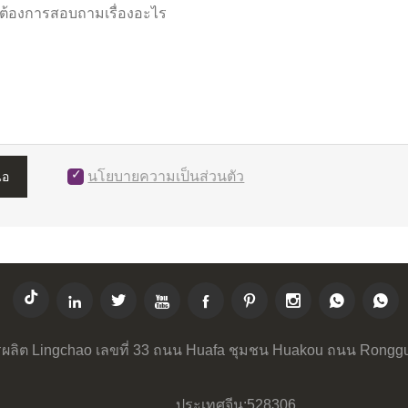
นโยบายความเป็นส่วนตัว
นอ








ผลิต Lingchao เลขที่ 33 ถนน Huafa ชุมชน Huakou ถนน Rongg
ประเทศจีน:528306