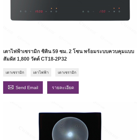
เตาไฟฟ้าเซรามิก ซิติน 59 ซม. 2 โซน พร้อมระบบควบคุมแบบ
สัมผัส 1,800 วัตต์ CT18-2P32
เตาเซรามิก
เตาไฟฟ้า
เตาเซรามิก

Send Email
รายละเอียด