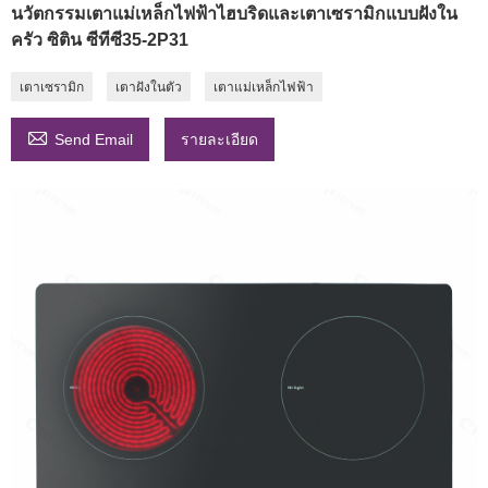
นวัตกรรมเตาแม่เหล็กไฟฟ้าไฮบริดและเตาเซรามิกแบบฝังใน
ครัว ซิติน ซีทีซี35-2P31
เตาเซรามิก
เตาฝังในตัว
เตาแม่เหล็กไฟฟ้า

Send Email
รายละเอียด