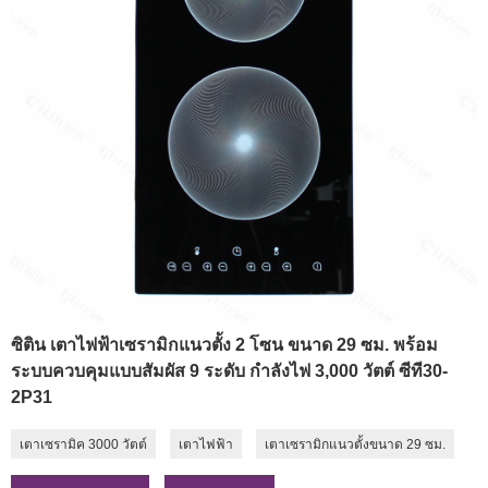
ซิติน เตาไฟฟ้าเซรามิกแนวตั้ง 2 โซน ขนาด 29 ซม. พร้อม
ระบบควบคุมแบบสัมผัส 9 ระดับ กำลังไฟ 3,000 วัตต์ ซีที30-
2P31
เตาเซรามิค 3000 วัตต์
เตาไฟฟ้า
เตาเซรามิกแนวตั้งขนาด 29 ซม.